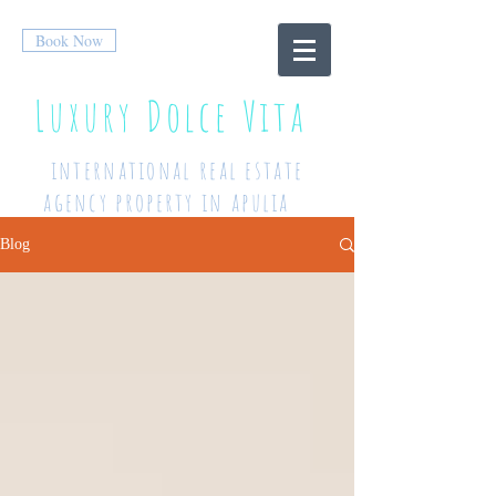
Book Now
Luxury Dolce Vita
international real estate
agency property in apulia
Blog