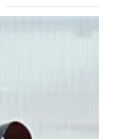
articolo voglio raccontare non solo l’aspetto tecnico
della progettazione di un impianto elettrico, ma anche la
mia esperienza personale nel realizzarlo nel Salento, tra
sfide, imprevisti e soddisfazioni.